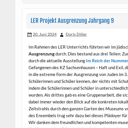
LER Projekt Ausgrenzung Jahrgang 9
20. Juni 2024
Doris Diller
Im Rahmen des LER Unterrichts führten wir im jüdi
Ausgrenzung
durch. Dies bestand aus drei Teilen: Z
durch die aktuelle Ausstellung
Im Reich der Numme
Gefangenen des KZ Sachsenhausen – Haft und Exil, di
in die extreme Form der Ausgrenzung von Juden im 3. 
Schülerinnen und Schüler kennen, der nichts mit Schut
indem die Schülerinnen und Schüler in unterschiedlic
wurden. Als drittes gab es eine Gruppenarbeit, die s
dabei immer wieder den Blick auf die konkreten loka
Zeitstrahls durch den ganzen Garten des Museums v
des Ensembels trug sehr dazu bei dieses Plädoyer für 
Wir danken dem freundlichen und kompetenten muse