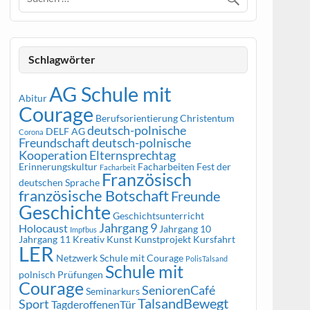
Schlagwörter
AG Schule mit
Abitur
Courage
Berufsorientierung
Christentum
deutsch-polnische
DELF AG
Corona
Freundschaft
deutsch-polnische
Kooperation
Elternsprechtag
Erinnerungskultur
Facharbeiten
Fest der
Facharbeit
Französisch
deutschen Sprache
französische Botschaft
Freunde
Geschichte
Geschichtsunterricht
Jahrgang 9
Holocaust
Jahrgang 10
Impfbus
Jahrgang 11
Kreativ
Kunst
Kunstprojekt
Kursfahrt
LER
Netzwerk Schule mit Courage
PolisTalsand
Schule mit
polnisch
Prüfungen
Courage
SeniorenCafé
Seminarkurs
TalsandBewegt
Sport
TagderoffenenTür