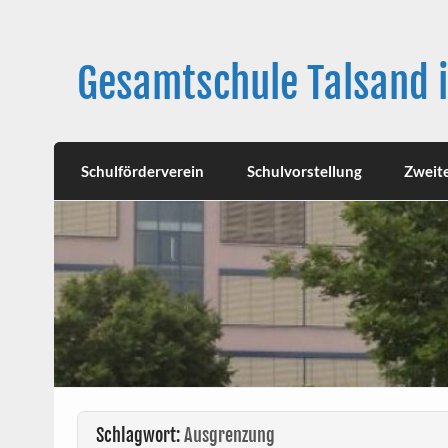
Skip
to
content
Gesamtschule Talsand 
Schulförderverein
Schulvorstellung
Zweit
Schlagwort:
Ausgrenzung