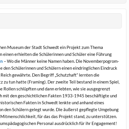
schen Museum der Stadt Schwedt ein Projekt zum Thema
um einen erhielten die Schülerinnen und Schüler eine Führung
rn
– Wo die Männer keine Namen haben. Die Novemberpogrom-
e den Schülerinnen und Schülern einen eindringlichen Eindruck
Reich gewährte. Den Begriff „Schutzhaft“ lernten die
z zu tun hatte (Framing). Der zweite Teil bestand in einem Spiel,
he Rollen schlüpften und dann erlebten, wie sie ausgegrenzt
ich mit den geschichtlichen Fakten 1933-1945 beschäftigte und
lhistorischen Fakten in Schwedt lenkte und anhand eines
on den Schülern gelegt wurde. Die äußerst gepflegte Umgebung
Mitmenschlichkeit, für das das Projekt stand, zu unterstützen.
umspädagogischen Personal ausdrücklich für ihr Engagement!