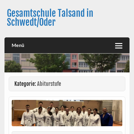
Skip
to
Gesamtschule Talsand in
content
Schwedt/Oder
Menü
Kategorie:
Abiturstufe