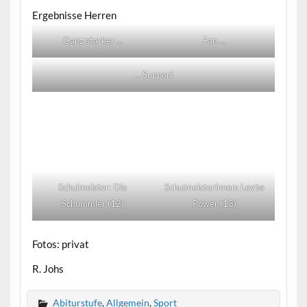
Ergebnisse Herren
Ganz starker …
Fan …
… Support
Schulmeister: Die
Schulmeisterinnen: Leyba
Schummler (12)
Power (13)
Fotos: privat
R. Johs
Abiturstufe
,
Allgemein
,
Sport