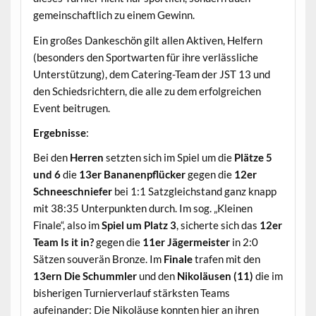
gemeinschaftlich zu einem Gewinn.
Ein großes Dankeschön gilt allen Aktiven, Helfern
(besonders den Sportwarten für ihre verlässliche
Unterstützung), dem Catering-Team der JST 13 und
den Schiedsrichtern, die alle zu dem erfolgreichen
Event beitrugen.
Ergebnisse
:
Bei den
Herren
setzten sich im Spiel um die
Plätze 5
und 6
die
13er Bananenpflücker
gegen die
12er
Schneeschniefer
bei 1:1 Satzgleichstand ganz knapp
mit 38:35 Unterpunkten durch. Im sog. „Kleinen
Finale“, also im
Spiel um Platz 3
, sicherte sich das
12er
Team Is it in?
gegen die
11er Jägermeister
in 2:0
Sätzen souverän Bronze. Im
Finale
trafen mit den
13ern Die Schummler
und den
Nikoläusen (11)
die im
bisherigen Turnierverlauf stärksten Teams
aufeinander: Die Nikoläuse konnten hier an ihren