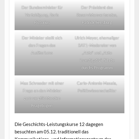
Der Bundesminister für
Der Präsident des
Verteidigung, Boris
Reservistenverbandes,
Pistorius
Patrick Sensburg
Der Minister stellt sich
Ulrich Meyer, ehemaliger
den Fragen des
SAT1-Moderator von
Auditoriums
„Akte“ und „Akte
investigativ“, führte
durchs Programm
Max Schroeder mit einer
Carlo-Antonio Masala,
Frage an den Minister
Politikwissenschaftler
zum verpflichtenden
Fragebogen
Die Geschichts-Leistungskurse 12 dagegen
besuchten am 05.12. traditionell das