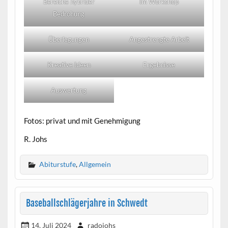
Bereiche hybrider
Im Workshop
Bedrohung
Überlegungen
Angestrengte Arbeit
Kreative Ideen
Ergebnisse
Auswertung
Fotos: privat und mit Genehmigung
R. Johs
Abiturstufe
,
Allgemein
Baseballschlägerjahre in Schwedt
14. Juli 2024
radojohs