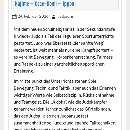
Hajime – Osae-Komi – Ippon
24. Februar 2026
radojohs
Mit dem neuen Schulhalbjahr ist in der Sekundarstufe
II wieder Judo als Teil des regulären Sportunterrichts
gestartet. Judo, was übersetzt „der sanfte Weg“
bedeutet, ist weit mehr als nur eine Kampfsportart –
es vereint Bewegung, Körperbeherrschung, Fairness
und Respekt zu einer ganzheitlichen sportlichen
Erfahrung.
Im Mittelpunkt des Unterrichts stehen Spiel,
Bewegung, Technik und Taktik, aber auch das Erlernen
wichtiger Werte wie Selbstdisziplin, Rücksichtnahme
und Teamgeist. Die „Judoka“, wie die Judokämpfer
genannt werden, lernen zunächst das Gürtelbinden,
das den Judogi, also den Judoanzug fest
zusammenhalten soll und grundlegende Falltechniken,
um sich sicher und verletzungsfrei abfangen zu