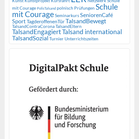
Kunst
Kunstprojekt
Kursfahrt
Netzwerk Schule
Schule
mit Courage
polnisch
Prüfungen
PolisTalsand
mit Courage
SeniorenCafé
Seminarkurs
TalsandBewegt
Sport
TagderoffenenTür
TalsandContraCorona
TalsandEltern
TalsandEngagiert
Talsand international
TalsandSozial
Turnier
Unterrichtszeiten