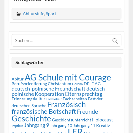
Abiturstufe
,
Sport
Schlagwörter
AG Schule mit Courage
Abitur
Berufsorientierung
Christentum
DELF AG
Corona
deutsch-polnische Freundschaft
deutsch-
polnische Kooperation
Elternsprechtag
Erinnerungskultur
Facharbeiten
Fest der
Facharbeit
Französisch
deutschen Sprache
französische Botschaft
Freunde
Geschichte
Holocaust
Geschichtsunterricht
Jahrgang 9
Jahrgang 10
Jahrgang 11
Kreativ
Impfbus
LER