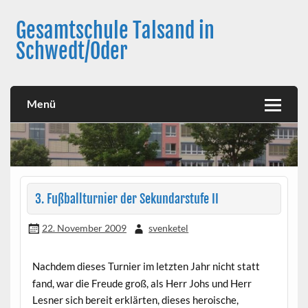
Skip
to
Gesamtschule Talsand in
content
Schwedt/Oder
Menü
3. Fußballturnier der Sekundarstufe II
22. November 2009
svenketel
Nachdem dieses Turnier im letzten Jahr nicht statt
fand, war die Freude groß, als Herr Johs und Herr
Lesner sich bereit erklärten, dieses heroische,