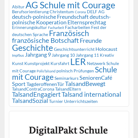
AG Schule mit Courage
Abitur
Berufsorientierung
Christentum
DELF AG
Corona
deutsch-polnische Freundschaft
deutsch-
polnische Kooperation
Elternsprechtag
Erinnerungskultur
Facharbeiten
Fest der
Facharbeit
Französisch
deutschen Sprache
französische Botschaft
Freunde
Geschichte
Holocaust
Geschichtsunterricht
Jahrgang 9
Jahrgang 10
Jahrgang 11
Kreativ
Impfbus
LER
Kunst
Kunstprojekt
Kursfahrt
Netzwerk Schule
Schule
mit Courage
polnisch
Prüfungen
PolisTalsand
mit Courage
SeniorenCafé
Seminarkurs
TalsandBewegt
Sport
TagderoffenenTür
TalsandContraCorona
TalsandEltern
TalsandEngagiert
Talsand international
TalsandSozial
Turnier
Unterrichtszeiten