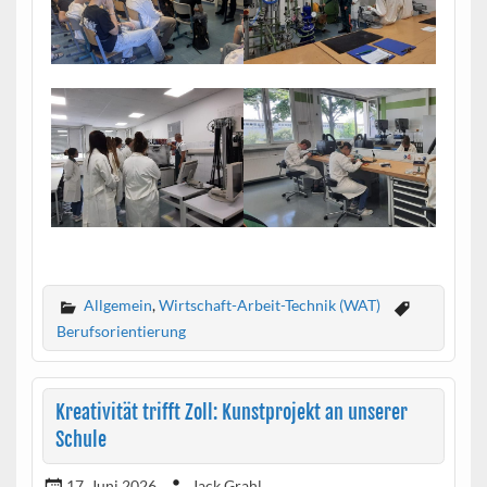
Allgemein
,
Wirtschaft-Arbeit-Technik (WAT)
Berufsorientierung
Kreativität trifft Zoll: Kunstprojekt an unserer
Schule
17. Juni 2026
Jack Grahl