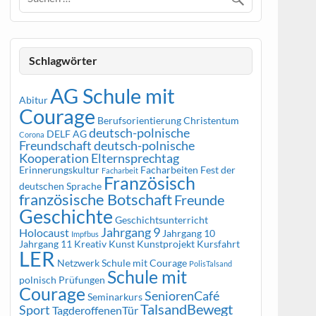
Schlagwörter
AG Schule mit
Abitur
Courage
Berufsorientierung
Christentum
deutsch-polnische
DELF AG
Corona
Freundschaft
deutsch-polnische
Kooperation
Elternsprechtag
Erinnerungskultur
Facharbeiten
Fest der
Facharbeit
Französisch
deutschen Sprache
französische Botschaft
Freunde
Geschichte
Geschichtsunterricht
Jahrgang 9
Holocaust
Jahrgang 10
Impfbus
Jahrgang 11
Kreativ
Kunst
Kunstprojekt
Kursfahrt
LER
Netzwerk Schule mit Courage
PolisTalsand
Schule mit
polnisch
Prüfungen
Courage
SeniorenCafé
Seminarkurs
TalsandBewegt
Sport
TagderoffenenTür