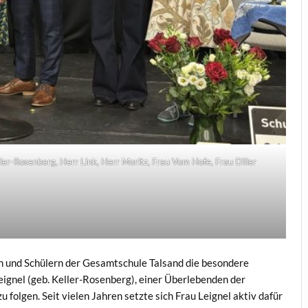
ller-Rosenberg, Herr Link, Herr Moritz, Frau Vom Hofe, Frau Diller
n und Schülern der Gesamtschule Talsand die besondere
Leignel (geb. Keller-Rosenberg), einer Überlebenden der
folgen. Seit vielen Jahren setzte sich Frau Leignel aktiv dafür