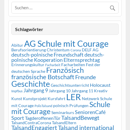
Schlagwörter
AG Schule mit Courage
Abitur
Berufsorientierung
Christentum
DELF AG
Corona
deutsch-polnische Freundschaft
deutsch-
polnische Kooperation
Elternsprechtag
Erinnerungskultur
Facharbeiten
Fest der
Facharbeit
Französisch
deutschen Sprache
französische Botschaft
Freunde
Geschichte
Holocaust
Geschichtsunterricht
Jahrgang 9
Jahrgang 10
Jahrgang 11
Kreativ
Impfbus
LER
Kunst
Kunstprojekt
Kursfahrt
Netzwerk Schule
Schule
mit Courage
polnisch
Prüfungen
PolisTalsand
mit Courage
SeniorenCafé
Seminarkurs
TalsandBewegt
Sport
TagderoffenenTür
TalsandContraCorona
TalsandEltern
TalsandEngagiert
Talsand international