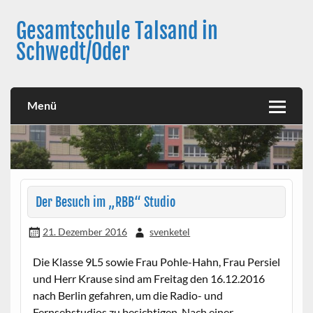
Skip
to
Gesamtschule Talsand in
content
Schwedt/Oder
Menü
Der Besuch im „RBB“ Studio
21. Dezember 2016
svenketel
Die Klasse 9L5 sowie Frau Pohle-Hahn, Frau Persiel
und Herr Krause sind am Freitag den 16.12.2016
nach Berlin gefahren, um die Radio- und
Fernsehstudios zu besichtigen. Nach einer