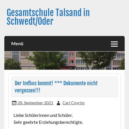
Skip
to
Gesamtschule Talsand in
content
Schwedt/Oder
Menü
Der Imfbus kommt! *** Dokumente nicht
vergessen!!!
28. September 2021
Carl Cnyrim
Liebe Schülerinnen und Schüler,
Sehr geehrte Erziehungsberechtigte,