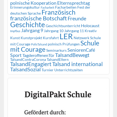
polnische Kooperation
Elternsprechtag
Erinnerungskultur
Facharbeiten
Fest der
Facharbeit
Französisch
deutschen Sprache
französische Botschaft
Freunde
Geschichte
Holocaust
Geschichtsunterricht
Jahrgang 9
Jahrgang 10
Jahrgang 11
Kreativ
Impfbus
LER
Kunst
Kunstprojekt
Kursfahrt
Netzwerk Schule
Schule
mit Courage
polnisch
Prüfungen
PolisTalsand
mit Courage
SeniorenCafé
Seminarkurs
TalsandBewegt
Sport
TagderoffenenTür
TalsandContraCorona
TalsandEltern
TalsandEngagiert
Talsand international
TalsandSozial
Turnier
Unterrichtszeiten