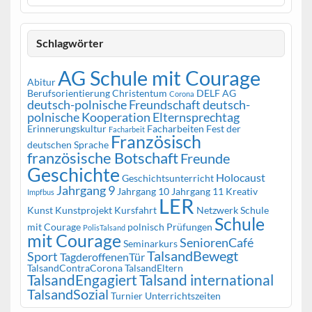
Schlagwörter
AG Schule mit Courage
Abitur
Berufsorientierung
Christentum
DELF AG
Corona
deutsch-polnische Freundschaft
deutsch-
polnische Kooperation
Elternsprechtag
Erinnerungskultur
Facharbeiten
Fest der
Facharbeit
Französisch
deutschen Sprache
französische Botschaft
Freunde
Geschichte
Holocaust
Geschichtsunterricht
Jahrgang 9
Jahrgang 10
Jahrgang 11
Kreativ
Impfbus
LER
Kunst
Kunstprojekt
Kursfahrt
Netzwerk Schule
Schule
mit Courage
polnisch
Prüfungen
PolisTalsand
mit Courage
SeniorenCafé
Seminarkurs
TalsandBewegt
Sport
TagderoffenenTür
TalsandContraCorona
TalsandEltern
TalsandEngagiert
Talsand international
TalsandSozial
Turnier
Unterrichtszeiten