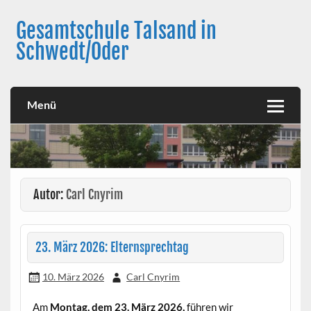
Skip
to
Gesamtschule Talsand in
content
Schwedt/Oder
Menü
Autor:
Carl Cnyrim
23. März 2026: Elternsprechtag
10. März 2026
Carl Cnyrim
Am
Montag, dem 23. März 2026,
führen wir