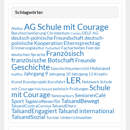
Schlagwörter
AG Schule mit Courage
Abitur
Berufsorientierung
Christentum
DELF AG
Corona
deutsch-polnische Freundschaft
deutsch-
polnische Kooperation
Elternsprechtag
Erinnerungskultur
Facharbeiten
Fest der
Facharbeit
Französisch
deutschen Sprache
französische Botschaft
Freunde
Geschichte
Holocaust
Geschichtsunterricht
Jahrgang 9
Jahrgang 10
Jahrgang 11
Kreativ
Impfbus
LER
Kunst
Kunstprojekt
Kursfahrt
Netzwerk Schule
Schule
mit Courage
polnisch
Prüfungen
PolisTalsand
mit Courage
SeniorenCafé
Seminarkurs
TalsandBewegt
Sport
TagderoffenenTür
TalsandContraCorona
TalsandEltern
TalsandEngagiert
Talsand international
TalsandSozial
Turnier
Unterrichtszeiten