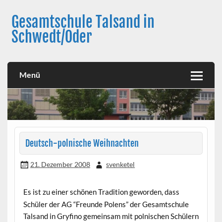
Skip
to
Gesamtschule Talsand in
content
Schwedt/Oder
Menü
Deutsch-polnische Weihnachten
21. Dezember 2008
svenketel
Es ist zu einer schönen Tradition geworden, dass
Schüler der AG “Freunde Polens” der Gesamtschule
Talsand in Gryfino gemeinsam mit polnischen Schülern