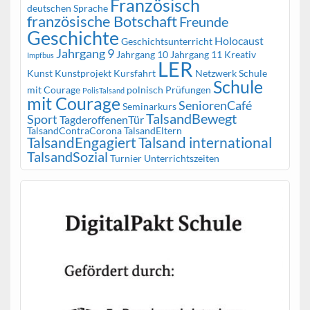
Französisch
deutschen Sprache
französische Botschaft
Freunde
Geschichte
Holocaust
Geschichtsunterricht
Jahrgang 9
Jahrgang 10
Jahrgang 11
Kreativ
Impfbus
LER
Kunst
Kunstprojekt
Kursfahrt
Netzwerk Schule
Schule
mit Courage
polnisch
Prüfungen
PolisTalsand
mit Courage
SeniorenCafé
Seminarkurs
TalsandBewegt
Sport
TagderoffenenTür
TalsandContraCorona
TalsandEltern
TalsandEngagiert
Talsand international
TalsandSozial
Turnier
Unterrichtszeiten