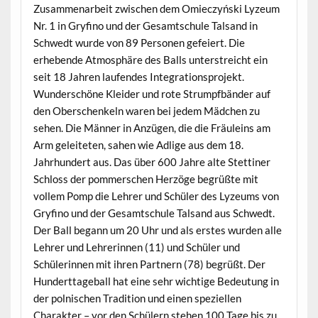
Zusammenarbeit zwischen dem Omieczyński Lyzeum
Nr. 1 in Gryfino und der Gesamtschule Talsand in
Schwedt wurde von 89 Personen gefeiert. Die
erhebende Atmosphäre des Balls unterstreicht ein
seit 18 Jahren laufendes Integrationsprojekt.
Wunderschöne Kleider und rote Strumpfbänder auf
den Oberschenkeln waren bei jedem Mädchen zu
sehen. Die Männer in Anzügen, die die Fräuleins am
Arm geleiteten, sahen wie Adlige aus dem 18.
Jahrhundert aus. Das über 600 Jahre alte Stettiner
Schloss der pommerschen Herzöge begrüßte mit
vollem Pomp die Lehrer und Schüler des Lyzeums von
Gryfino und der Gesamtschule Talsand aus Schwedt.
Der Ball begann um 20 Uhr und als erstes wurden alle
Lehrer und Lehrerinnen (11) und Schüler und
Schülerinnen mit ihren Partnern (78) begrüßt. Der
Hunderttageball hat eine sehr wichtige Bedeutung in
der polnischen Tradition und einen speziellen
Charakter – vor den Schülern stehen 100 Tage bis zu