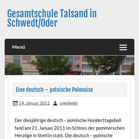
Skip
to
Gesamtschule Talsand in
content
Schwedt/Oder
Menü
Eine deutsch – polnische Polonaise
24. Januar 2011
svenketel
Der diesjährige deutsch – polnische Hunderttageball
fand am 21. Januar 2011 im Schloss der pommerschen
Herzöge in Stettin statt. Die deutsch – polnische