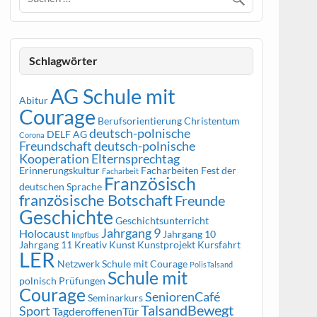
Schlagwörter
AG Schule mit
Abitur
Courage
Berufsorientierung
Christentum
deutsch-polnische
DELF AG
Corona
Freundschaft
deutsch-polnische
Kooperation
Elternsprechtag
Erinnerungskultur
Facharbeiten
Fest der
Facharbeit
Französisch
deutschen Sprache
französische Botschaft
Freunde
Geschichte
Geschichtsunterricht
Jahrgang 9
Holocaust
Jahrgang 10
Impfbus
Jahrgang 11
Kreativ
Kunst
Kunstprojekt
Kursfahrt
LER
Netzwerk Schule mit Courage
PolisTalsand
Schule mit
polnisch
Prüfungen
Courage
SeniorenCafé
Seminarkurs
TalsandBewegt
Sport
TagderoffenenTür