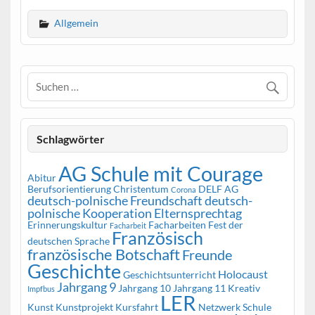
Allgemein
Schlagwörter
AG Schule mit Courage
Abitur
Berufsorientierung
Christentum
DELF AG
Corona
deutsch-polnische Freundschaft
deutsch-
polnische Kooperation
Elternsprechtag
Erinnerungskultur
Facharbeiten
Fest der
Facharbeit
Französisch
deutschen Sprache
französische Botschaft
Freunde
Geschichte
Holocaust
Geschichtsunterricht
Jahrgang 9
Jahrgang 10
Jahrgang 11
Kreativ
Impfbus
LER
Kunst
Kunstprojekt
Kursfahrt
Netzwerk Schule