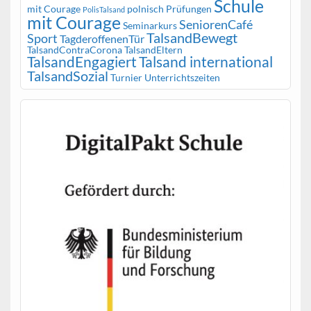
Schule
mit Courage
polnisch
Prüfungen
PolisTalsand
mit Courage
SeniorenCafé
Seminarkurs
TalsandBewegt
Sport
TagderoffenenTür
TalsandContraCorona
TalsandEltern
TalsandEngagiert
Talsand international
TalsandSozial
Turnier
Unterrichtszeiten