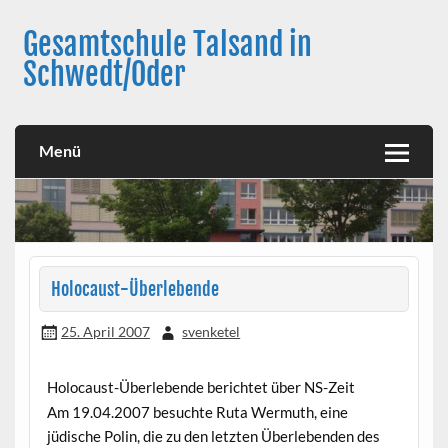
Skip
to
Gesamtschule Talsand in
content
Schwedt/Oder
Menü
Holocaust-Überlebende
25. April 2007
svenketel
Holocaust-Überlebende berichtet über NS-Zeit
Am 19.04.2007 besuchte Ruta Wermuth, eine
jüdische Polin, die zu den letzten Überlebenden des