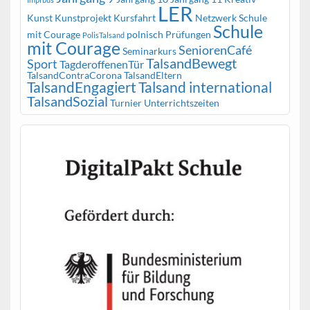
LER
Kunst
Kunstprojekt
Kursfahrt
Netzwerk Schule
Schule
mit Courage
polnisch
Prüfungen
PolisTalsand
mit Courage
SeniorenCafé
Seminarkurs
TalsandBewegt
Sport
TagderoffenenTür
TalsandContraCorona
TalsandEltern
TalsandEngagiert
Talsand international
TalsandSozial
Turnier
Unterrichtszeiten