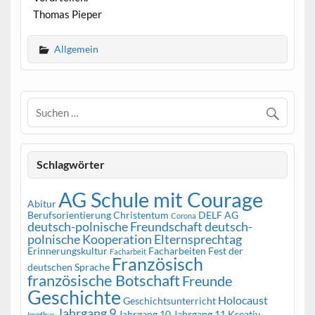
Thomas Pieper
Allgemein
Schlagwörter
AG Schule mit Courage
Abitur
Berufsorientierung
Christentum
DELF AG
Corona
deutsch-polnische Freundschaft
deutsch-
polnische Kooperation
Elternsprechtag
Erinnerungskultur
Facharbeiten
Fest der
Facharbeit
Französisch
deutschen Sprache
französische Botschaft
Freunde
Geschichte
Holocaust
Geschichtsunterricht
Jahrgang 9
Jahrgang 10
Jahrgang 11
Kreativ
Impfbus