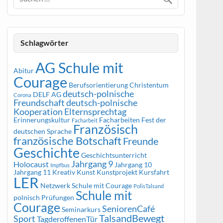
Schlagwörter
AG Schule mit
Abitur
Courage
Berufsorientierung
Christentum
deutsch-polnische
DELF AG
Corona
Freundschaft
deutsch-polnische
Kooperation
Elternsprechtag
Erinnerungskultur
Facharbeiten
Fest der
Facharbeit
Französisch
deutschen Sprache
französische Botschaft
Freunde
Geschichte
Geschichtsunterricht
Jahrgang 9
Holocaust
Jahrgang 10
Impfbus
Jahrgang 11
Kreativ
Kunst
Kunstprojekt
Kursfahrt
LER
Netzwerk Schule mit Courage
PolisTalsand
Schule mit
polnisch
Prüfungen
Courage
SeniorenCafé
Seminarkurs
TalsandBewegt
Sport
TagderoffenenTür