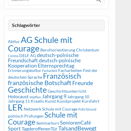
Schlagwörter
AG Schule mit
Abitur
Courage
Berufsorientierung
Christentum
deutsch-polnische
DELF AG
Corona
Freundschaft
deutsch-polnische
Kooperation
Elternsprechtag
Erinnerungskultur
Facharbeiten
Fest der
Facharbeit
Französisch
deutschen Sprache
französische Botschaft
Freunde
Geschichte
Geschichtsunterricht
Jahrgang 9
Holocaust
Jahrgang 10
Impfbus
Jahrgang 11
Kreativ
Kunst
Kunstprojekt
Kursfahrt
LER
Netzwerk Schule mit Courage
PolisTalsand
Schule mit
polnisch
Prüfungen
Courage
SeniorenCafé
Seminarkurs
TalsandBewegt
Sport
TagderoffenenTür