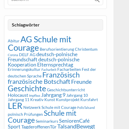
Schlagwörter
AG Schule mit
Abitur
Courage
Berufsorientierung
Christentum
deutsch-polnische
DELF AG
Corona
Freundschaft
deutsch-polnische
Kooperation
Elternsprechtag
Erinnerungskultur
Facharbeiten
Fest der
Facharbeit
Französisch
deutschen Sprache
französische Botschaft
Freunde
Geschichte
Geschichtsunterricht
Jahrgang 9
Holocaust
Jahrgang 10
Impfbus
Jahrgang 11
Kreativ
Kunst
Kunstprojekt
Kursfahrt
LER
Netzwerk Schule mit Courage
PolisTalsand
Schule mit
polnisch
Prüfungen
Courage
SeniorenCafé
Seminarkurs
TalsandBewegt
Sport
TagderoffenenTür