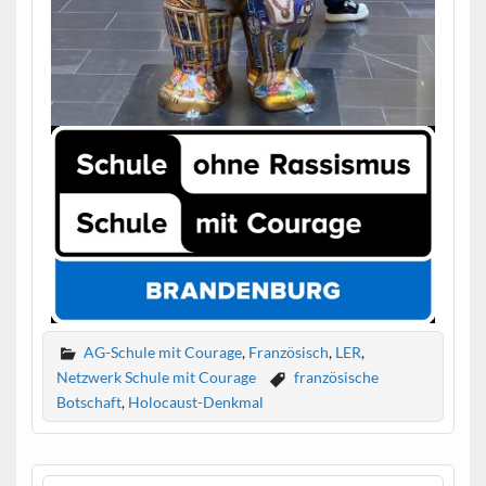
AG-Schule mit Courage
,
Französisch
,
LER
,
Netzwerk Schule mit Courage
französische
Botschaft
,
Holocaust-Denkmal