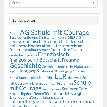
Schlagwörter
AG Schule mit Courage
Abitur
Berufsorientierung
Christentum
DELF AG
Corona
deutsch-polnische Freundschaft
deutsch-
polnische Kooperation
Elternsprechtag
Erinnerungskultur
Facharbeiten
Fest der
Facharbeit
Französisch
deutschen Sprache
französische Botschaft
Freunde
Geschichte
Holocaust
Geschichtsunterricht
Jahrgang 9
Jahrgang 10
Jahrgang 11
Kreativ
Impfbus
LER
Kunst
Kunstprojekt
Kursfahrt
Netzwerk Schule
Schule
mit Courage
polnisch
Prüfungen
PolisTalsand
mit Courage
SeniorenCafé
Seminarkurs
TalsandBewegt
Sport
TagderoffenenTür
TalsandContraCorona
TalsandEltern
TalsandEngagiert
Talsand international
TalsandSozial
Turnier
Unterrichtszeiten