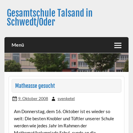
Skip
to
Gesamtschule Talsand in
content
Schwedt/Oder
Menü
Matheasse gesucht
9. Oktober 2008
svenketel
Am Donnerstag, dem 16. Oktober ist es wieder so
weit: Die besten Knobler und Tüftler unserer Schule
werden wie jedes Jahr im Rahmen der
Mathematikolympiade Schul- runde an die