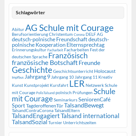
Schlagwörter
AG Schule mit Courage
Abitur
Berufsorientierung
Christentum
DELF AG
Corona
deutsch-polnische Freundschaft
deutsch-
polnische Kooperation
Elternsprechtag
Erinnerungskultur
Facharbeiten
Fest der
Facharbeit
Französisch
deutschen Sprache
französische Botschaft
Freunde
Geschichte
Holocaust
Geschichtsunterricht
Jahrgang 9
Jahrgang 10
Jahrgang 11
Kreativ
Impfbus
LER
Kunst
Kunstprojekt
Kursfahrt
Netzwerk Schule
Schule
mit Courage
polnisch
Prüfungen
PolisTalsand
mit Courage
SeniorenCafé
Seminarkurs
TalsandBewegt
Sport
TagderoffenenTür
TalsandContraCorona
TalsandEltern
TalsandEngagiert
Talsand international
TalsandSozial
Turnier
Unterrichtszeiten