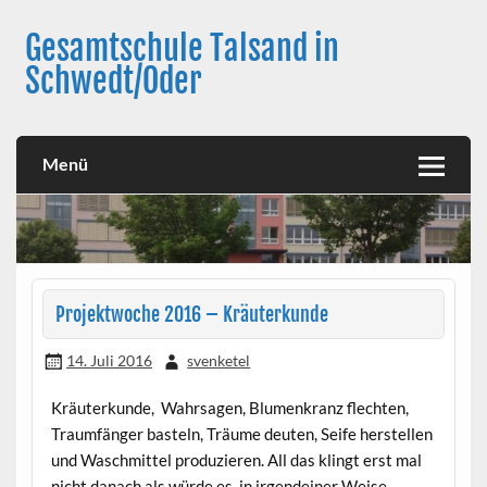
Skip
to
Gesamtschule Talsand in
content
Schwedt/Oder
Menü
Projektwoche 2016 – Kräuterkunde
14. Juli 2016
svenketel
Kräuterkunde, Wahrsagen, Blumenkranz flechten,
Traumfänger basteln, Träume deuten, Seife herstellen
und Waschmittel produzieren. All das klingt erst mal
nicht danach als würde es in irgendeiner Weise