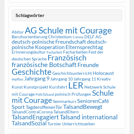
Schlagwörter
AG Schule mit Courage
Abitur
Berufsorientierung
Christentum
DELF AG
Corona
deutsch-polnische Freundschaft
deutsch-
polnische Kooperation
Elternsprechtag
Erinnerungskultur
Facharbeiten
Fest der
Facharbeit
Französisch
deutschen Sprache
französische Botschaft
Freunde
Geschichte
Holocaust
Geschichtsunterricht
Jahrgang 9
Jahrgang 10
Jahrgang 11
Kreativ
Impfbus
LER
Kunst
Kunstprojekt
Kursfahrt
Netzwerk Schule
Schule
mit Courage
polnisch
Prüfungen
PolisTalsand
mit Courage
SeniorenCafé
Seminarkurs
TalsandBewegt
Sport
TagderoffenenTür
TalsandContraCorona
TalsandEltern
TalsandEngagiert
Talsand international
TalsandSozial
Turnier
Unterrichtszeiten