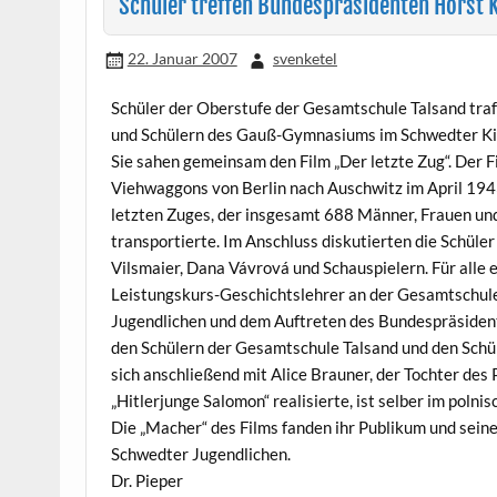
Schüler treffen Bundespräsidenten Horst 
22. Januar 2007
svenketel
Schüler der Oberstufe der Gesamtschule Talsand tra
und Schülern des Gauß-Gymnasiums im Schwedter K
Sie sahen gemeinsam den Film „Der letzte Zug“. Der F
Viehwaggons von Berlin nach Auschwitz im April 19
letzten Zuges, der insgesamt 688 Männer, Frauen und
transportierte. Im Anschluss diskutierten die Schül
Vilsmaier, Dana Vávrová und Schauspielern. Für alle 
Leistungskurs-Geschichtslehrer an der Gesamtschule
Jugendlichen und dem Auftreten des Bundespräsidente
den Schülern der Gesamtschule Talsand und den Schü
sich anschließend mit Alice Brauner, der Tochter des
„Hitlerjunge Salomon“ realisierte, ist selber im poln
Die „Macher“ des Films fanden ihr Publikum und sein
Schwedter Jugendlichen.
Dr. Pieper