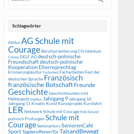
Schlagwörter
AG Schule mit
Abitur
Courage
Berufsorientierung
Christentum
deutsch-polnische
DELF AG
Corona
Freundschaft
deutsch-polnische
Kooperation
Elternsprechtag
Erinnerungskultur
Facharbeiten
Fest der
Facharbeit
Französisch
deutschen Sprache
französische Botschaft
Freunde
Geschichte
Geschichtsunterricht
Jahrgang 9
Holocaust
Jahrgang 10
Impfbus
Jahrgang 11
Kreativ
Kunst
Kunstprojekt
Kursfahrt
LER
Netzwerk Schule mit Courage
PolisTalsand
Schule mit
polnisch
Prüfungen
Courage
SeniorenCafé
Seminarkurs
TalsandBewegt
Sport
TagderoffenenTür