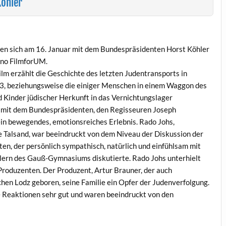
Köhler
fen sich am 16. Januar mit dem Bundespräsidenten Horst Köhler
ino FilmforUM.
ilm erzählt die Geschichte des letzten Judentransports in
43, beziehungsweise die einiger Menschen in einem Waggon des
 Kinder jüdischer Herkunft in das Vernichtungslager
er mit dem Bundespräsidenten, den Regisseuren Joseph
ein bewegendes, emotionsreiches Erlebnis. Rado Johs,
 Talsand, war beeindruckt von dem Niveau der Diskussion der
n, der persönlich sympathisch, natürlich und einfühlsam mit
lern des Gauß-Gymnasiums diskutierte. Rado Johs unterhielt
 Produzenten. Der Produzent, Artur Brauner, der auch
ischen Lodz geboren, seine Familie ein Opfer der Judenverfolgung.
e Reaktionen sehr gut und waren beeindruckt von den