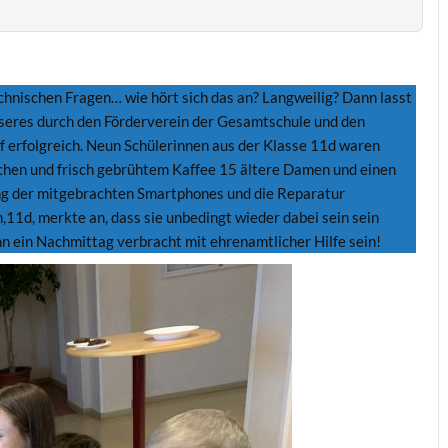
echnischen Fragen… wie hört sich das an? Langweilig? Dann lasst
nseres durch den Förderverein der Gesamtschule und den
f erfolgreich. Neun Schülerinnen aus der Klasse 11d waren
chen und frisch gebrühtem Kaffee 15 ältere Damen und einen
ng der mitgebrachten Smartphones und die Reparatur
11d, merkte an, dass sie unbedingt wieder dabei sein sein
kann ein Nachmittag verbracht mit ehrenamtlicher Hilfe sein!