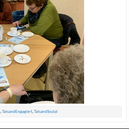
é
,
TalsandEngagiert
,
TalsandSozial