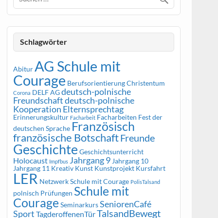
Schlagwörter
AG Schule mit
Abitur
Courage
Berufsorientierung
Christentum
deutsch-polnische
DELF AG
Corona
Freundschaft
deutsch-polnische
Kooperation
Elternsprechtag
Erinnerungskultur
Facharbeiten
Fest der
Facharbeit
Französisch
deutschen Sprache
französische Botschaft
Freunde
Geschichte
Geschichtsunterricht
Jahrgang 9
Holocaust
Jahrgang 10
Impfbus
Jahrgang 11
Kreativ
Kunst
Kunstprojekt
Kursfahrt
LER
Netzwerk Schule mit Courage
PolisTalsand
Schule mit
polnisch
Prüfungen
Courage
SeniorenCafé
Seminarkurs
TalsandBewegt
Sport
TagderoffenenTür