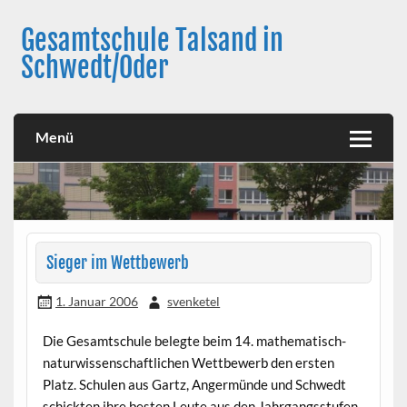
Skip
to
Gesamtschule Talsand in
content
Schwedt/Oder
Menü
Sieger im Wettbewerb
1. Januar 2006
svenketel
Die Gesamtschule belegte beim 14. mathematisch-
naturwissenschaftlichen Wettbewerb den ersten
Platz. Schulen aus Gartz, Angermünde und Schwedt
schickten ihre besten Leute aus den Jahrgangsstufen