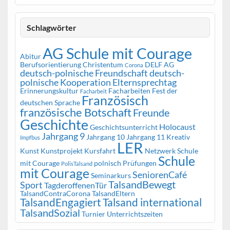
Schlagwörter
AG Schule mit Courage
Abitur
Berufsorientierung
Christentum
DELF AG
Corona
deutsch-polnische Freundschaft
deutsch-
polnische Kooperation
Elternsprechtag
Erinnerungskultur
Facharbeiten
Fest der
Facharbeit
Französisch
deutschen Sprache
französische Botschaft
Freunde
Geschichte
Holocaust
Geschichtsunterricht
Jahrgang 9
Jahrgang 10
Jahrgang 11
Kreativ
Impfbus
LER
Kunst
Kunstprojekt
Kursfahrt
Netzwerk Schule
Schule
mit Courage
polnisch
Prüfungen
PolisTalsand
mit Courage
SeniorenCafé
Seminarkurs
TalsandBewegt
Sport
TagderoffenenTür
TalsandContraCorona
TalsandEltern
TalsandEngagiert
Talsand international
TalsandSozial
Turnier
Unterrichtszeiten