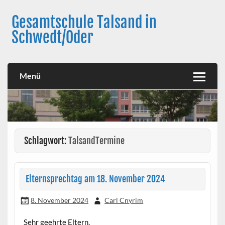
Skip
to
Gesamtschule Talsand in
content
Schwedt/Oder
Menü
Schlagwort:
TalsandTermine
Elternsprechtag am 18. November 2024
8. November 2024
Carl Cnyrim
Sehr geehrte Eltern,