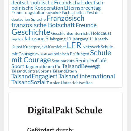
deutsch-polnische Freundschaft
deutsch-
polnische Kooperation
Elternsprechtag
Erinnerungskultur
Facharbeiten
Fest der
Facharbeit
Französisch
deutschen Sprache
französische Botschaft
Freunde
Geschichte
Holocaust
Geschichtsunterricht
Jahrgang 9
Jahrgang 10
Jahrgang 11
Kreativ
Impfbus
LER
Kunst
Kunstprojekt
Kursfahrt
Netzwerk Schule
Schule
mit Courage
polnisch
Prüfungen
PolisTalsand
mit Courage
SeniorenCafé
Seminarkurs
TalsandBewegt
Sport
TagderoffenenTür
TalsandContraCorona
TalsandEltern
TalsandEngagiert
Talsand international
TalsandSozial
Turnier
Unterrichtszeiten