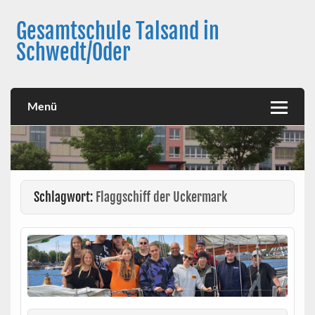
Skip
to
Gesamtschule Talsand in
content
Schwedt/Oder
Menü
Schlagwort:
Flaggschiff der Uckermark