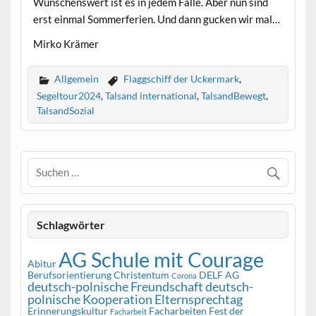
Wünschenswert ist es in jedem Falle. Aber nun sind
erst einmal Sommerferien. Und dann gucken wir mal…
Mirko Krämer
Allgemein
Flaggschiff der Uckermark
,
Segeltour2024
,
Talsand international
,
TalsandBewegt
,
TalsandSozial
Schlagwörter
AG Schule mit Courage
Abitur
Berufsorientierung
Christentum
DELF AG
Corona
deutsch-polnische Freundschaft
deutsch-
polnische Kooperation
Elternsprechtag
Erinnerungskultur
Facharbeiten
Fest der
Facharbeit