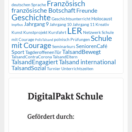
Französisch
deutschen Sprache
französische Botschaft
Freunde
Geschichte
Holocaust
Geschichtsunterricht
Jahrgang 9
Jahrgang 10
Jahrgang 11
Kreativ
Impfbus
LER
Kunst
Kunstprojekt
Kursfahrt
Netzwerk Schule
Schule
mit Courage
polnisch
Prüfungen
PolisTalsand
mit Courage
SeniorenCafé
Seminarkurs
TalsandBewegt
Sport
TagderoffenenTür
TalsandContraCorona
TalsandEltern
TalsandEngagiert
Talsand international
TalsandSozial
Turnier
Unterrichtszeiten