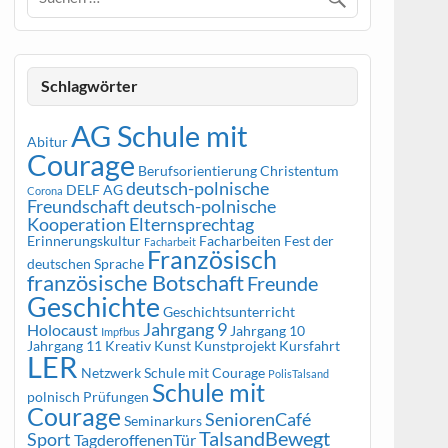
Schlagwörter
AG Schule mit
Abitur
Courage
Berufsorientierung
Christentum
deutsch-polnische
DELF AG
Corona
Freundschaft
deutsch-polnische
Kooperation
Elternsprechtag
Erinnerungskultur
Facharbeiten
Fest der
Facharbeit
Französisch
deutschen Sprache
französische Botschaft
Freunde
Geschichte
Geschichtsunterricht
Jahrgang 9
Holocaust
Jahrgang 10
Impfbus
Jahrgang 11
Kreativ
Kunst
Kunstprojekt
Kursfahrt
LER
Netzwerk Schule mit Courage
PolisTalsand
Schule mit
polnisch
Prüfungen
Courage
SeniorenCafé
Seminarkurs
TalsandBewegt
Sport
TagderoffenenTür