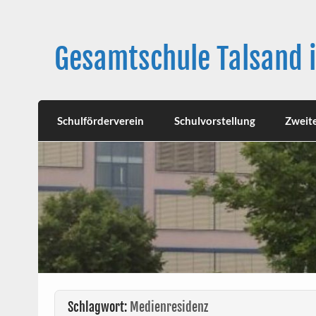
Skip
to
content
Gesamtschule Talsand 
Schulförderverein
Schulvorstellung
Zweit
Schlagwort:
Medienresidenz