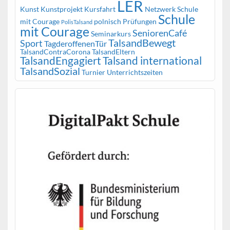
LER
Kunst
Kunstprojekt
Kursfahrt
Netzwerk Schule
Schule
mit Courage
polnisch
Prüfungen
PolisTalsand
mit Courage
SeniorenCafé
Seminarkurs
TalsandBewegt
Sport
TagderoffenenTür
TalsandContraCorona
TalsandEltern
TalsandEngagiert
Talsand international
TalsandSozial
Turnier
Unterrichtszeiten