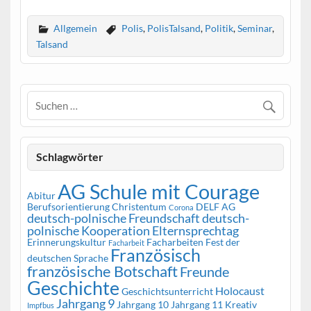
Allgemein
Polis
,
PolisTalsand
,
Politik
,
Seminar
,
Talsand
Schlagwörter
AG Schule mit Courage
Abitur
Berufsorientierung
Christentum
DELF AG
Corona
deutsch-polnische Freundschaft
deutsch-
polnische Kooperation
Elternsprechtag
Erinnerungskultur
Facharbeiten
Fest der
Facharbeit
Französisch
deutschen Sprache
französische Botschaft
Freunde
Geschichte
Holocaust
Geschichtsunterricht
Jahrgang 9
Jahrgang 10
Jahrgang 11
Kreativ
Impfbus