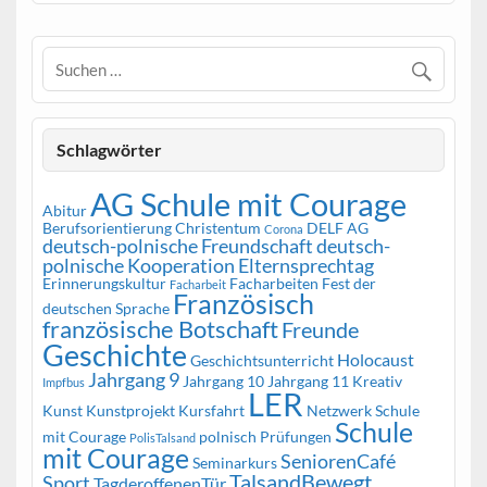
Schlagwörter
AG Schule mit Courage
Abitur
Berufsorientierung
Christentum
DELF AG
Corona
deutsch-polnische Freundschaft
deutsch-
polnische Kooperation
Elternsprechtag
Erinnerungskultur
Facharbeiten
Fest der
Facharbeit
Französisch
deutschen Sprache
französische Botschaft
Freunde
Geschichte
Holocaust
Geschichtsunterricht
Jahrgang 9
Jahrgang 10
Jahrgang 11
Kreativ
Impfbus
LER
Kunst
Kunstprojekt
Kursfahrt
Netzwerk Schule
Schule
mit Courage
polnisch
Prüfungen
PolisTalsand
mit Courage
SeniorenCafé
Seminarkurs
TalsandBewegt
Sport
TagderoffenenTür