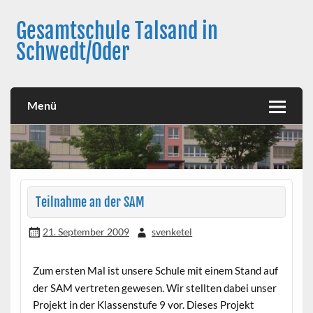
Skip
to
Gesamtschule Talsand in
content
Schwedt/Oder
Menü
Teilnahme an der SAM
21. September 2009
svenketel
Zum ersten Mal ist unsere Schule mit einem Stand auf
der SAM vertreten gewesen. Wir stellten dabei unser
Projekt in der Klassenstufe 9 vor. Dieses Projekt