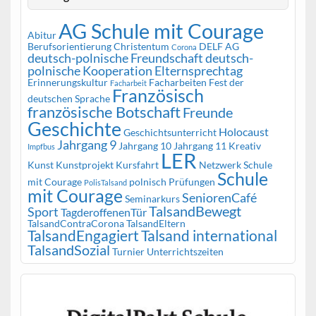
AG Schule mit Courage
Abitur
Berufsorientierung
Christentum
DELF AG
Corona
deutsch-polnische Freundschaft
deutsch-
polnische Kooperation
Elternsprechtag
Erinnerungskultur
Facharbeiten
Fest der
Facharbeit
Französisch
deutschen Sprache
französische Botschaft
Freunde
Geschichte
Holocaust
Geschichtsunterricht
Jahrgang 9
Jahrgang 10
Jahrgang 11
Kreativ
Impfbus
LER
Kunst
Kunstprojekt
Kursfahrt
Netzwerk Schule
Schule
mit Courage
polnisch
Prüfungen
PolisTalsand
mit Courage
SeniorenCafé
Seminarkurs
TalsandBewegt
Sport
TagderoffenenTür
TalsandContraCorona
TalsandEltern
TalsandEngagiert
Talsand international
TalsandSozial
Turnier
Unterrichtszeiten