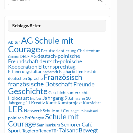
Schlagwörter
AG Schule mit
Abitur
Courage
Berufsorientierung
Christentum
deutsch-polnische
DELF AG
Corona
Freundschaft
deutsch-polnische
Kooperation
Elternsprechtag
Erinnerungskultur
Facharbeiten
Fest der
Facharbeit
Französisch
deutschen Sprache
französische Botschaft
Freunde
Geschichte
Geschichtsunterricht
Jahrgang 9
Holocaust
Jahrgang 10
Impfbus
Jahrgang 11
Kreativ
Kunst
Kunstprojekt
Kursfahrt
LER
Netzwerk Schule mit Courage
PolisTalsand
Schule mit
polnisch
Prüfungen
Courage
SeniorenCafé
Seminarkurs
TalsandBewegt
Sport
TagderoffenenTür