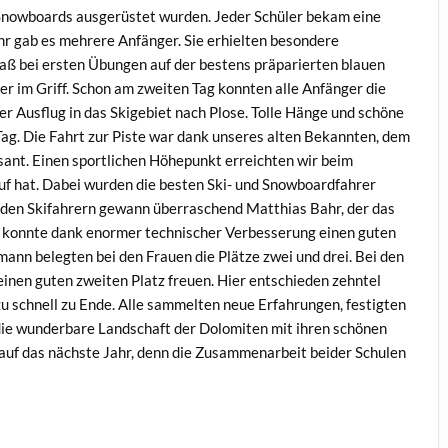
er Snowboards ausgerüstet wurden. Jeder Schüler bekam eine
hr gab es mehrere Anfänger. Sie erhielten besondere
paß bei ersten Übungen auf der bestens präparierten blauen
cher im Griff. Schon am zweiten Tag konnten alle Anfänger die
er Ausflug in das Skigebiet nach Plose. Tolle Hänge und schöne
Tag. Die Fahrt zur Piste war dank unseres alten Bekannten, dem
sant. Einen sportlichen Höhepunkt erreichten wir beim
uf hat. Dabei wurden die besten Ski- und Snowboardfahrer
i den Skifahrern gewann überraschend Matthias Bahr, der das
ki konnte dank enormer technischer Verbesserung einen guten
mann belegten bei den Frauen die Plätze zwei und drei. Bei den
inen guten zweiten Platz freuen. Hier entschieden zehntel
zu schnell zu Ende. Alle sammelten neue Erfahrungen, festigten
die wunderbare Landschaft der Dolomiten mit ihren schönen
e auf das nächste Jahr, denn die Zusammenarbeit beider Schulen