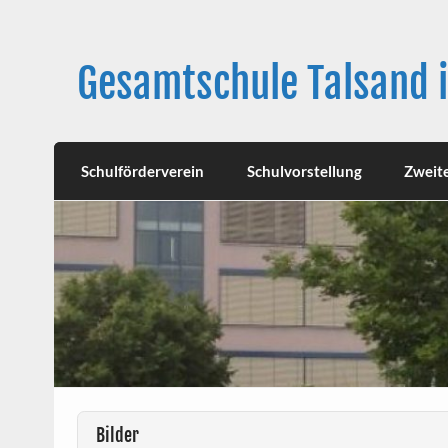
Skip
to
content
Gesamtschule Talsand 
Schulförderverein
Schulvorstellung
Zweit
Bilder