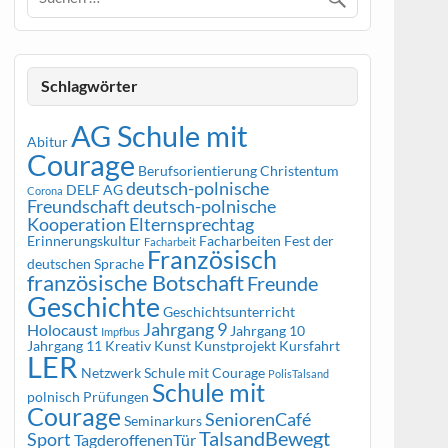
Schlagwörter
AG Schule mit
Abitur
Courage
Berufsorientierung
Christentum
deutsch-polnische
DELF AG
Corona
Freundschaft
deutsch-polnische
Kooperation
Elternsprechtag
Erinnerungskultur
Facharbeiten
Fest der
Facharbeit
Französisch
deutschen Sprache
französische Botschaft
Freunde
Geschichte
Geschichtsunterricht
Jahrgang 9
Holocaust
Jahrgang 10
Impfbus
Jahrgang 11
Kreativ
Kunst
Kunstprojekt
Kursfahrt
LER
Netzwerk Schule mit Courage
PolisTalsand
Schule mit
polnisch
Prüfungen
Courage
SeniorenCafé
Seminarkurs
TalsandBewegt
Sport
TagderoffenenTür