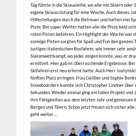
Tag führte in die Skiausleihe, wo alle mit Skiern od
eigene Skiausrüstung für eine Woche. Auch dieses Ja
Hilfestellungen durch die Betreuer und hatten viel S
Piste. Bei super Wetter hatten alle die Piste bald si
roten Pisten befahren. Ein Highlight der Woche war d
sonnige Pisten sorgten für Spaß und Fun den ganzen 
lustigen italienischen Busfahrer, wie immer sehr amü
Slalomwettkampf, wo jeder zeigen konnte, was er dra
ermittelt. Hier gab es überraschende Ergebnisse. Be
Skifahren erst neu erlernt hatte. Auch Herr Justyns
fünften Platz erringen. Frau Geißler und Sophie Benk
Snowboardern konnte sich Christopher Lindner über e
Sekunden. Wieder einmal ging ein tolles Projekt viel 
ihre Fähigkeiten aus dem letzten Jahr und genossen 
Bergen und Tälern. Schon jetzt freuen sich sicher all
geht weiter…