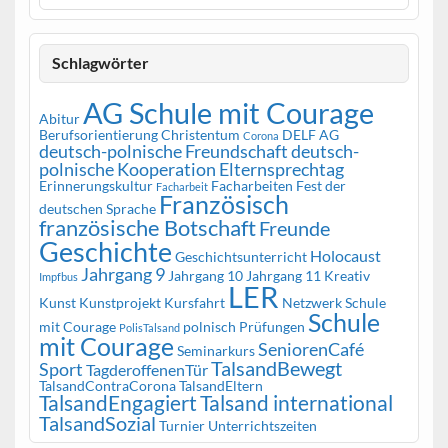
Schlagwörter
AG Schule mit Courage
Abitur
Berufsorientierung
Christentum
DELF AG
Corona
deutsch-polnische Freundschaft
deutsch-
polnische Kooperation
Elternsprechtag
Erinnerungskultur
Facharbeiten
Fest der
Facharbeit
Französisch
deutschen Sprache
französische Botschaft
Freunde
Geschichte
Holocaust
Geschichtsunterricht
Jahrgang 9
Jahrgang 10
Jahrgang 11
Kreativ
Impfbus
LER
Kunst
Kunstprojekt
Kursfahrt
Netzwerk Schule
Schule
mit Courage
polnisch
Prüfungen
PolisTalsand
mit Courage
SeniorenCafé
Seminarkurs
TalsandBewegt
Sport
TagderoffenenTür
TalsandContraCorona
TalsandEltern
TalsandEngagiert
Talsand international
TalsandSozial
Turnier
Unterrichtszeiten