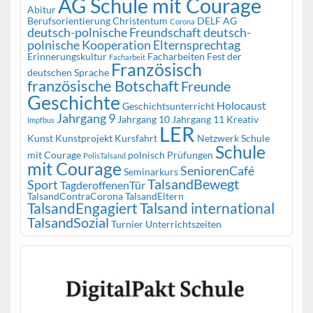
AG Schule mit Courage
Abitur
Berufsorientierung
Christentum
DELF AG
Corona
deutsch-polnische Freundschaft
deutsch-
polnische Kooperation
Elternsprechtag
Erinnerungskultur
Facharbeiten
Fest der
Facharbeit
Französisch
deutschen Sprache
französische Botschaft
Freunde
Geschichte
Holocaust
Geschichtsunterricht
Jahrgang 9
Jahrgang 10
Jahrgang 11
Kreativ
Impfbus
LER
Kunst
Kunstprojekt
Kursfahrt
Netzwerk Schule
Schule
mit Courage
polnisch
Prüfungen
PolisTalsand
mit Courage
SeniorenCafé
Seminarkurs
TalsandBewegt
Sport
TagderoffenenTür
TalsandContraCorona
TalsandEltern
TalsandEngagiert
Talsand international
TalsandSozial
Turnier
Unterrichtszeiten