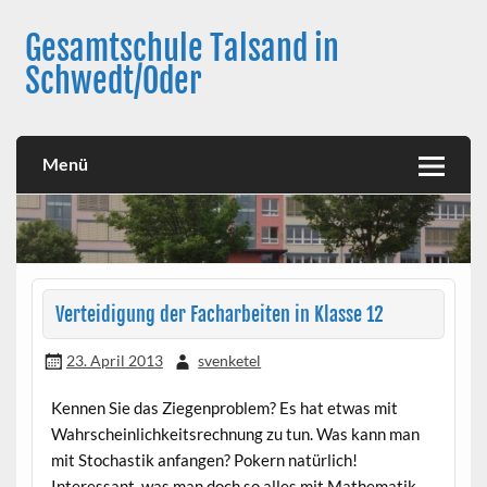
Skip
to
Gesamtschule Talsand in
content
Schwedt/Oder
Menü
Verteidigung der Facharbeiten in Klasse 12
23. April 2013
svenketel
Kennen Sie das Ziegenproblem? Es hat etwas mit
Wahrscheinlichkeitsrechnung zu tun. Was kann man
mit Stochastik anfangen? Pokern natürlich!
Interessant, was man doch so alles mit Mathematik