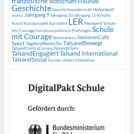
französische Botschaft
Freunde
Geschichte
Holocaust
Geschichtsunterricht
Jahrgang 9
Jahrgang 10
Jahrgang 11
Kreativ
Impfbus
LER
Kunst
Kunstprojekt
Kursfahrt
Netzwerk Schule
Schule
mit Courage
polnisch
Prüfungen
PolisTalsand
mit Courage
SeniorenCafé
Seminarkurs
TalsandBewegt
Sport
TagderoffenenTür
TalsandContraCorona
TalsandEltern
TalsandEngagiert
Talsand international
TalsandSozial
Turnier
Unterrichtszeiten