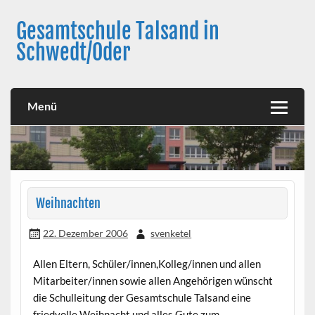
Skip
to
Gesamtschule Talsand in
content
Schwedt/Oder
Menü
Weihnachten
22. Dezember 2006
svenketel
Allen Eltern, Schüler/innen,Kolleg/innen und allen
Mitarbeiter/innen sowie allen Angehörigen wünscht
die Schulleitung der Gesamtschule Talsand eine
friedvolle Weihnacht und alles Gute zum