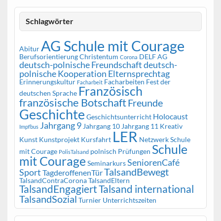
Schlagwörter
AG Schule mit Courage
Abitur
Berufsorientierung
Christentum
DELF AG
Corona
deutsch-polnische Freundschaft
deutsch-
polnische Kooperation
Elternsprechtag
Erinnerungskultur
Facharbeiten
Fest der
Facharbeit
Französisch
deutschen Sprache
französische Botschaft
Freunde
Geschichte
Holocaust
Geschichtsunterricht
Jahrgang 9
Jahrgang 10
Jahrgang 11
Kreativ
Impfbus
LER
Kunst
Kunstprojekt
Kursfahrt
Netzwerk Schule
Schule
mit Courage
polnisch
Prüfungen
PolisTalsand
mit Courage
SeniorenCafé
Seminarkurs
TalsandBewegt
Sport
TagderoffenenTür
TalsandContraCorona
TalsandEltern
TalsandEngagiert
Talsand international
TalsandSozial
Turnier
Unterrichtszeiten