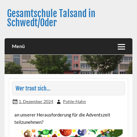
Skip
to
Gesamtschule Talsand in
content
Schwedt/Oder
Menü
Wer traut sich…
1. Dezember 2024
Pohle-Hahn
an unserer Herausforderung für die Adventszeit
teilzunehmen?