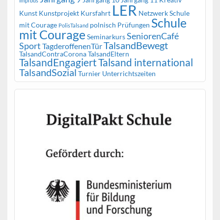
Impfbus
LER
Kunst
Kunstprojekt
Kursfahrt
Netzwerk Schule
Schule
mit Courage
polnisch
Prüfungen
PolisTalsand
mit Courage
SeniorenCafé
Seminarkurs
TalsandBewegt
Sport
TagderoffenenTür
TalsandContraCorona
TalsandEltern
TalsandEngagiert
Talsand international
TalsandSozial
Turnier
Unterrichtszeiten