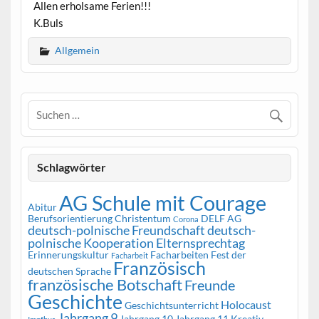
Allen erholsame Ferien!!!
K.Buls
Allgemein
Schlagwörter
AG Schule mit Courage
Abitur
Berufsorientierung
Christentum
DELF AG
Corona
deutsch-polnische Freundschaft
deutsch-
polnische Kooperation
Elternsprechtag
Erinnerungskultur
Facharbeiten
Fest der
Facharbeit
Französisch
deutschen Sprache
französische Botschaft
Freunde
Geschichte
Holocaust
Geschichtsunterricht
Jahrgang 9
Jahrgang 10
Jahrgang 11
Kreativ