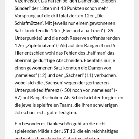
Vizemeister. Da hatten bei den Damen die „Sieben
Sünden“ der 13ten mit 43 Punkten schon mehr
Vorsprung auf die drittplatzierten 12er „Die
Schlafmützen“. Mit jeweils nur einem gewonnenen
Satz landeten die 13er „Five and a half men“ (- 39
Unterpunkte) und die noch Reserven offenbarenden
12er „Zipfelmützen“ (- 65) auf den Rängen 4 und 5.
Hier entschied wohl das Fehlen des „half man“ das
abermalige dürftige Abschneiden. Ebenfalls nur je
einen gewonnenen Satz konnten die Damen von
„nameless“ (12) und den „Sachsen“ (11) verbuchen,
wobei sich die „Sachsen“ wegen der geringeren
Unterpunktedifferenz (- 50) noch vor „nameless“ (-
67) auf Rang 4 schoben. Als Schiedsrichter fungierten
die jeweils spielfreien Teams, die ihren schwierigen
Job schon recht gut erledigten.
Ein besonderes Dankeschön geht an die nicht
spielenden Mädels der JST 13, die ein reichhaltiges
und wohlschmeckendes Catering anboten.