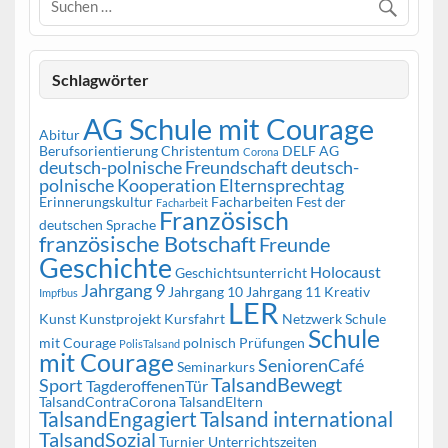
Schlagwörter
AG Schule mit Courage
Abitur
Berufsorientierung
Christentum
DELF AG
Corona
deutsch-polnische Freundschaft
deutsch-
polnische Kooperation
Elternsprechtag
Erinnerungskultur
Facharbeiten
Fest der
Facharbeit
Französisch
deutschen Sprache
französische Botschaft
Freunde
Geschichte
Holocaust
Geschichtsunterricht
Jahrgang 9
Jahrgang 10
Jahrgang 11
Kreativ
Impfbus
LER
Kunst
Kunstprojekt
Kursfahrt
Netzwerk Schule
Schule
mit Courage
polnisch
Prüfungen
PolisTalsand
mit Courage
SeniorenCafé
Seminarkurs
TalsandBewegt
Sport
TagderoffenenTür
TalsandContraCorona
TalsandEltern
TalsandEngagiert
Talsand international
TalsandSozial
Turnier
Unterrichtszeiten