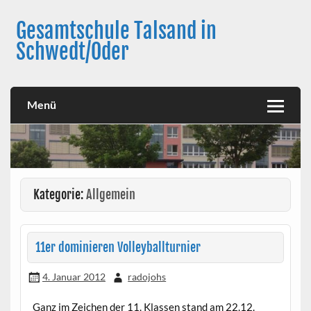
Skip
to
Gesamtschule Talsand in
content
Schwedt/Oder
Menü
Kategorie:
Allgemein
11er dominieren Volleyballturnier
4. Januar 2012
radojohs
Ganz im Zeichen der 11. Klassen stand am 22.12.