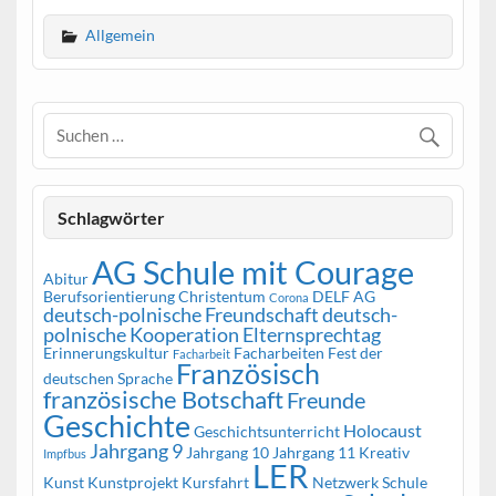
Allgemein
Schlagwörter
AG Schule mit Courage
Abitur
Berufsorientierung
Christentum
DELF AG
Corona
deutsch-polnische Freundschaft
deutsch-
polnische Kooperation
Elternsprechtag
Erinnerungskultur
Facharbeiten
Fest der
Facharbeit
Französisch
deutschen Sprache
französische Botschaft
Freunde
Geschichte
Holocaust
Geschichtsunterricht
Jahrgang 9
Jahrgang 10
Jahrgang 11
Kreativ
Impfbus
LER
Kunst
Kunstprojekt
Kursfahrt
Netzwerk Schule