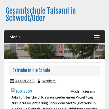
Skip
to
Gesamtschule Talsand in
content
Schwedt/Oder
Menü
Betriebe in die Schule
30. Mai 2013
svenketel
Auch in diesem
Jahr führten die 8. Klassen wieder einen Projekttag
zur Berufsorientierung unter dem Motto „Betriebe in
die Schulen“ durch. Verschiedene Ausbildungsbetriebe