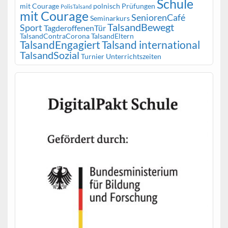
Schule
mit Courage
polnisch
Prüfungen
PolisTalsand
mit Courage
SeniorenCafé
Seminarkurs
TalsandBewegt
Sport
TagderoffenenTür
TalsandContraCorona
TalsandEltern
TalsandEngagiert
Talsand international
TalsandSozial
Turnier
Unterrichtszeiten