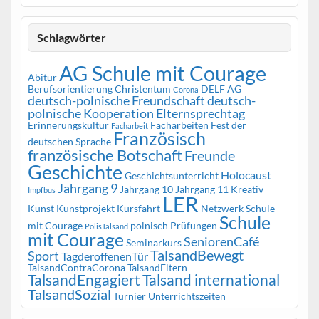
Schlagwörter
AG Schule mit Courage
Abitur
Berufsorientierung
Christentum
DELF AG
Corona
deutsch-polnische Freundschaft
deutsch-
polnische Kooperation
Elternsprechtag
Erinnerungskultur
Facharbeiten
Fest der
Facharbeit
Französisch
deutschen Sprache
französische Botschaft
Freunde
Geschichte
Holocaust
Geschichtsunterricht
Jahrgang 9
Jahrgang 10
Jahrgang 11
Kreativ
Impfbus
LER
Kunst
Kunstprojekt
Kursfahrt
Netzwerk Schule
Schule
mit Courage
polnisch
Prüfungen
PolisTalsand
mit Courage
SeniorenCafé
Seminarkurs
TalsandBewegt
Sport
TagderoffenenTür
TalsandContraCorona
TalsandEltern
TalsandEngagiert
Talsand international
TalsandSozial
Turnier
Unterrichtszeiten