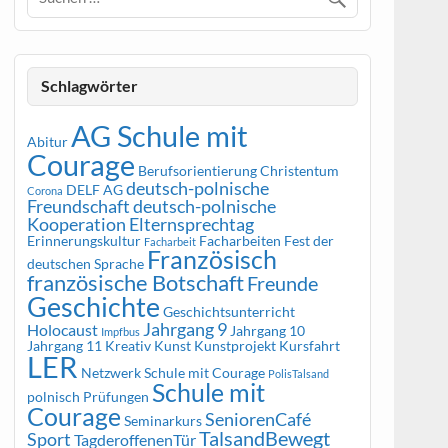
Schlagwörter
AG Schule mit
Abitur
Courage
Berufsorientierung
Christentum
deutsch-polnische
DELF AG
Corona
Freundschaft
deutsch-polnische
Kooperation
Elternsprechtag
Erinnerungskultur
Facharbeiten
Fest der
Facharbeit
Französisch
deutschen Sprache
französische Botschaft
Freunde
Geschichte
Geschichtsunterricht
Jahrgang 9
Holocaust
Jahrgang 10
Impfbus
Jahrgang 11
Kreativ
Kunst
Kunstprojekt
Kursfahrt
LER
Netzwerk Schule mit Courage
PolisTalsand
Schule mit
polnisch
Prüfungen
Courage
SeniorenCafé
Seminarkurs
TalsandBewegt
Sport
TagderoffenenTür