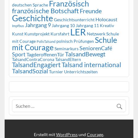
Französisch
deutschen Sprache
französische Botschaft
Freunde
Geschichte
Holocaust
Geschichtsunterricht
Jahrgang 9
Jahrgang 10
Jahrgang 11
Kreativ
Impfbus
LER
Kunst
Kunstprojekt
Kursfahrt
Netzwerk Schule
Schule
mit Courage
polnisch
Prüfungen
PolisTalsand
mit Courage
SeniorenCafé
Seminarkurs
TalsandBewegt
Sport
TagderoffenenTür
TalsandContraCorona
TalsandEltern
TalsandEngagiert
Talsand international
TalsandSozial
Turnier
Unterrichtszeiten
Erstellt mit
WordPress
und
Courage
.