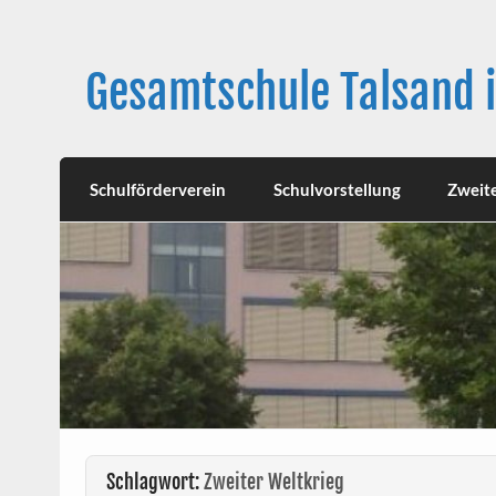
Skip
to
content
Gesamtschule Talsand 
Schulförderverein
Schulvorstellung
Zweit
Schlagwort:
Zweiter Weltkrieg