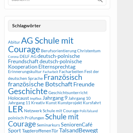
Schlagwörter
AG Schule mit
Abitur
Courage
Berufsorientierung
Christentum
deutsch-polnische
DELF AG
Corona
Freundschaft
deutsch-polnische
Kooperation
Elternsprechtag
Erinnerungskultur
Facharbeiten
Fest der
Facharbeit
Französisch
deutschen Sprache
französische Botschaft
Freunde
Geschichte
Geschichtsunterricht
Jahrgang 9
Holocaust
Jahrgang 10
Impfbus
Jahrgang 11
Kreativ
Kunst
Kunstprojekt
Kursfahrt
LER
Netzwerk Schule mit Courage
PolisTalsand
Schule mit
polnisch
Prüfungen
Courage
SeniorenCafé
Seminarkurs
TalsandBewegt
Sport
TagderoffenenTür