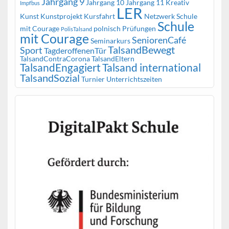
Jahrgang 9
Jahrgang 10
Jahrgang 11
Kreativ
Impfbus
LER
Kunst
Kunstprojekt
Kursfahrt
Netzwerk Schule
Schule
mit Courage
polnisch
Prüfungen
PolisTalsand
mit Courage
SeniorenCafé
Seminarkurs
TalsandBewegt
Sport
TagderoffenenTür
TalsandContraCorona
TalsandEltern
TalsandEngagiert
Talsand international
TalsandSozial
Turnier
Unterrichtszeiten