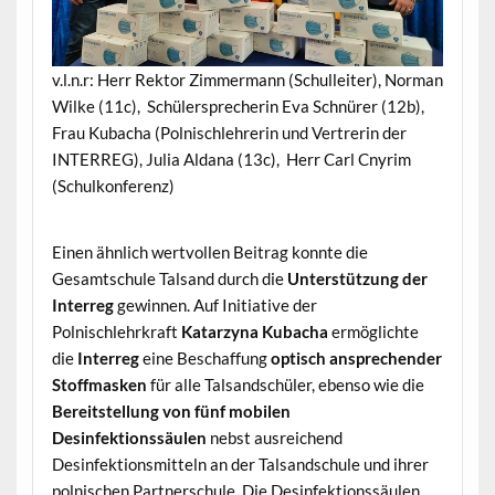
v.l.n.r: Herr Rektor Zimmermann (Schulleiter), Norman
Wilke (11c), Schülersprecherin Eva Schnürer (12b),
Frau Kubacha (Polnischlehrerin und Vertrerin der
INTERREG), Julia Aldana (13c), Herr Carl Cnyrim
(Schulkonferenz)
Einen ähnlich wertvollen Beitrag konnte die
Gesamtschule Talsand durch die
Unterstützung der
Interreg
gewinnen. Auf Initiative der
Polnischlehrkraft
Katarzyna Kubacha
ermöglichte
die
Interreg
eine Beschaffung
optisch ansprechender
Stoffmasken
für alle Talsandschüler, ebenso wie die
Bereitstellung von fünf mobilen
Desinfektionssäulen
nebst ausreichend
Desinfektionsmitteln an der Talsandschule und ihrer
polnischen Partnerschule. Die Desinfektionssäulen