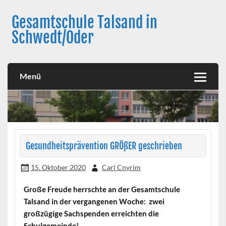
Skip
to
Gesamtschule Talsand in
content
Schwedt/Oder
Menü
Gesundheitsprävention GRÖßER geschrieben
15. Oktober 2020
Carl Cnyrim
Große Freude herrschte an der Gesamtschule
Talsand in der vergangenen Woche: zwei
großzügige Sachspenden erreichten die
Schulgemeinde!