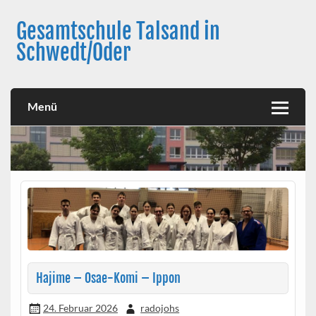
Skip
to
Gesamtschule Talsand in
content
Schwedt/Oder
Menü
Hajime – Osae-Komi – Ippon
24. Februar 2026
radojohs