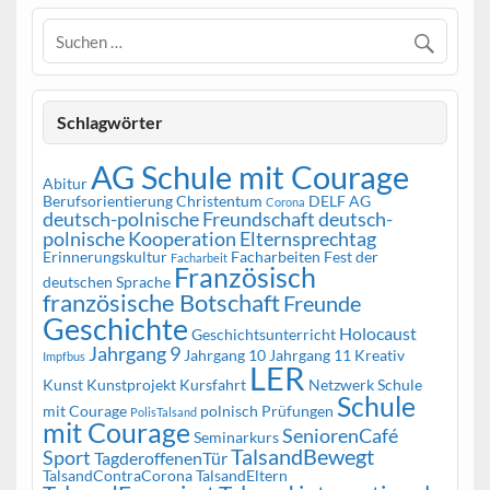
Schlagwörter
AG Schule mit Courage
Abitur
Berufsorientierung
Christentum
DELF AG
Corona
deutsch-polnische Freundschaft
deutsch-
polnische Kooperation
Elternsprechtag
Erinnerungskultur
Facharbeiten
Fest der
Facharbeit
Französisch
deutschen Sprache
französische Botschaft
Freunde
Geschichte
Holocaust
Geschichtsunterricht
Jahrgang 9
Jahrgang 10
Jahrgang 11
Kreativ
Impfbus
LER
Kunst
Kunstprojekt
Kursfahrt
Netzwerk Schule
Schule
mit Courage
polnisch
Prüfungen
PolisTalsand
mit Courage
SeniorenCafé
Seminarkurs
TalsandBewegt
Sport
TagderoffenenTür
TalsandContraCorona
TalsandEltern