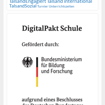
TalsandEngagiert
Talsand international
TalsandSozial
Turnier
Unterrichtszeiten