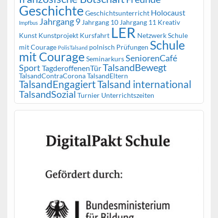
Geschichte
Holocaust
Geschichtsunterricht
Jahrgang 9
Jahrgang 10
Jahrgang 11
Kreativ
Impfbus
LER
Kunst
Kunstprojekt
Kursfahrt
Netzwerk Schule
Schule
mit Courage
polnisch
Prüfungen
PolisTalsand
mit Courage
SeniorenCafé
Seminarkurs
TalsandBewegt
Sport
TagderoffenenTür
TalsandContraCorona
TalsandEltern
TalsandEngagiert
Talsand international
TalsandSozial
Turnier
Unterrichtszeiten