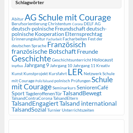
Schlagwörter
AG Schule mit Courage
Abitur
Berufsorientierung
Christentum
DELF AG
Corona
deutsch-polnische Freundschaft
deutsch-
polnische Kooperation
Elternsprechtag
Erinnerungskultur
Facharbeiten
Fest der
Facharbeit
Französisch
deutschen Sprache
französische Botschaft
Freunde
Geschichte
Holocaust
Geschichtsunterricht
Jahrgang 9
Jahrgang 10
Jahrgang 11
Kreativ
Impfbus
LER
Kunst
Kunstprojekt
Kursfahrt
Netzwerk Schule
Schule
mit Courage
polnisch
Prüfungen
PolisTalsand
mit Courage
SeniorenCafé
Seminarkurs
TalsandBewegt
Sport
TagderoffenenTür
TalsandContraCorona
TalsandEltern
TalsandEngagiert
Talsand international
TalsandSozial
Turnier
Unterrichtszeiten