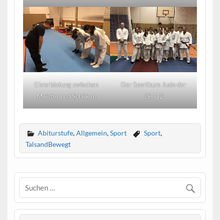
Ehrerbietung zwischen
Der Sportkurs Judo der
Meister und Schülern
JST 12
Abiturstufe
,
Allgemein
,
Sport
Sport
,
TalsandBewegt