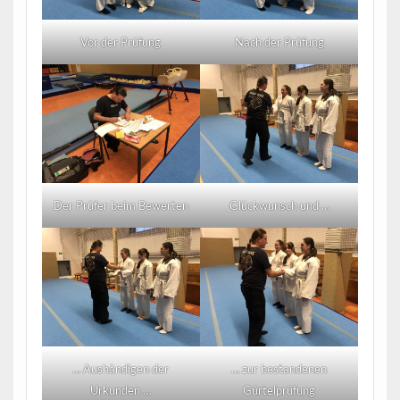
Vor der Prüfung
Nach der Prüfung
Der Prüfer beim Bewerten
Glückwunsch und …
… Aushändigen der
… zur bestandenen
Urkunden …
Gürtelprüfung