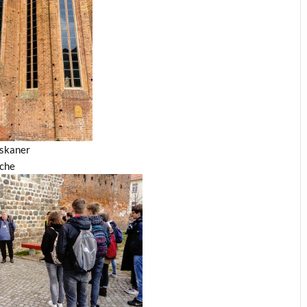
iskaner
rche