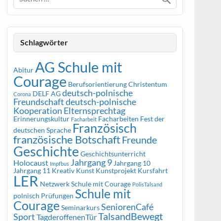
Schlagwörter
AG Schule mit
Abitur
Courage
Berufsorientierung
Christentum
deutsch-polnische
DELF AG
Corona
Freundschaft
deutsch-polnische
Kooperation
Elternsprechtag
Erinnerungskultur
Facharbeiten
Fest der
Facharbeit
Französisch
deutschen Sprache
französische Botschaft
Freunde
Geschichte
Geschichtsunterricht
Jahrgang 9
Holocaust
Jahrgang 10
Impfbus
Jahrgang 11
Kreativ
Kunst
Kunstprojekt
Kursfahrt
LER
Netzwerk Schule mit Courage
PolisTalsand
Schule mit
polnisch
Prüfungen
Courage
SeniorenCafé
Seminarkurs
TalsandBewegt
Sport
TagderoffenenTür