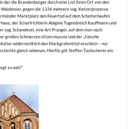
n der die Brandenburger durch eine List ihren Ort von den
 Waldenser, gegen die 1336 mehrere sog. Ketzerprozesse
ermünder Marktplatz den Feuertod auf dem Scheiterhaufen
erhaus, der Scharfrichterin Abigele Tugendreich Kauffmann und
der sog. Schandesel, eine Art Pranger, auf dem man nach
er großen Schmerzen sitzen musste und der „Falsche
 Mutter widerrechtlich den Markgrafentitel erschlich – nur
eschichte gleich nebenan. Hierfür gilt Steffen Tuchscherer ein
iegt so nah?“