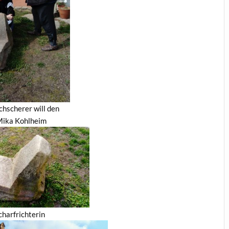
chscherer will den
Mika Kohlheim
charfrichterin