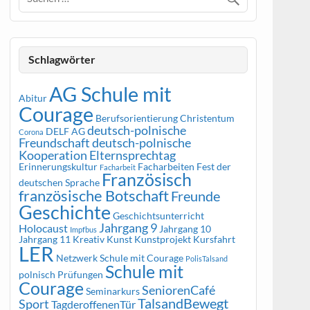
Schlagwörter
AG Schule mit
Abitur
Courage
Berufsorientierung
Christentum
deutsch-polnische
DELF AG
Corona
Freundschaft
deutsch-polnische
Kooperation
Elternsprechtag
Erinnerungskultur
Facharbeiten
Fest der
Facharbeit
Französisch
deutschen Sprache
französische Botschaft
Freunde
Geschichte
Geschichtsunterricht
Jahrgang 9
Holocaust
Jahrgang 10
Impfbus
Jahrgang 11
Kreativ
Kunst
Kunstprojekt
Kursfahrt
LER
Netzwerk Schule mit Courage
PolisTalsand
Schule mit
polnisch
Prüfungen
Courage
SeniorenCafé
Seminarkurs
TalsandBewegt
Sport
TagderoffenenTür