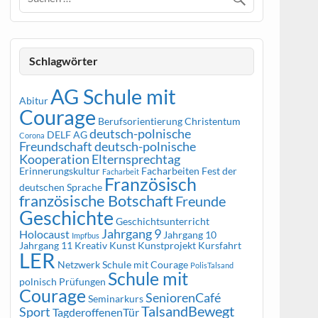
Schlagwörter
AG Schule mit
Abitur
Courage
Berufsorientierung
Christentum
deutsch-polnische
DELF AG
Corona
Freundschaft
deutsch-polnische
Kooperation
Elternsprechtag
Erinnerungskultur
Facharbeiten
Fest der
Facharbeit
Französisch
deutschen Sprache
französische Botschaft
Freunde
Geschichte
Geschichtsunterricht
Jahrgang 9
Holocaust
Jahrgang 10
Impfbus
Jahrgang 11
Kreativ
Kunst
Kunstprojekt
Kursfahrt
LER
Netzwerk Schule mit Courage
PolisTalsand
Schule mit
polnisch
Prüfungen
Courage
SeniorenCafé
Seminarkurs
TalsandBewegt
Sport
TagderoffenenTür