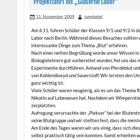
Projektfahrt ins „Gläserne Labor“
11. November 2009
svenketel
Am 4.11. fuhren Schüler der Klassen 9/1 und 9/2 in d
Labor nach Berlin. Während dieses Besuches sollten 
interessante Dinge zum Thema „Blut“ erfahren.
Nach einer netten Begrüßung wurde unser Wissen in 
Biologielehrern gut vorbereitet wurden, fiel uns das 
Experimente durchführen. Anhand von Pferdeblut unt
von Kohlendioxyd und Sauerstoff. Wir lernten den Um
ganz wichtig ist.
Viele Schüler waren neugierig, als es um das Thema 
Nikotin auf Lebewesen hat. Nachdem wir Wimperntier
zerplatzten.
Aufregung verursachte der „Piekser“ bei der Bluten
seine Blutgruppe und wir stellten fest, dass die meis
Am Ende des Tages waren wir uns einig, dass sich diese
selbst praktisch tätig sein konnten. Somit erhielten w