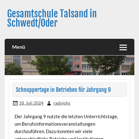
Skip
to
Gesamtschule Talsand in
content
Schwedt/Oder
Menü
Schnuppertage in Betrieben für Jahrgang 9
18. Juli 2024
radojohs
Der Jahrgang 9 nutzte die letzten Unterrichtstage,
um Berufsinformationsveranstaltungen
durchzuführen. Dazu konnten wir viele
unterschiedliche Betriebe und Institutionen