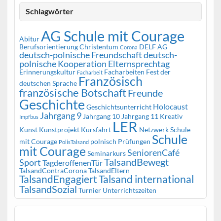
Schlagwörter
AG Schule mit Courage
Abitur
Berufsorientierung
Christentum
DELF AG
Corona
deutsch-polnische Freundschaft
deutsch-
polnische Kooperation
Elternsprechtag
Erinnerungskultur
Facharbeiten
Fest der
Facharbeit
Französisch
deutschen Sprache
französische Botschaft
Freunde
Geschichte
Holocaust
Geschichtsunterricht
Jahrgang 9
Jahrgang 10
Jahrgang 11
Kreativ
Impfbus
LER
Kunst
Kunstprojekt
Kursfahrt
Netzwerk Schule
Schule
mit Courage
polnisch
Prüfungen
PolisTalsand
mit Courage
SeniorenCafé
Seminarkurs
TalsandBewegt
Sport
TagderoffenenTür
TalsandContraCorona
TalsandEltern
TalsandEngagiert
Talsand international
TalsandSozial
Turnier
Unterrichtszeiten