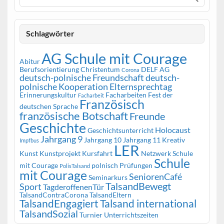
Schlagwörter
AG Schule mit Courage
Abitur
Berufsorientierung
Christentum
DELF AG
Corona
deutsch-polnische Freundschaft
deutsch-
polnische Kooperation
Elternsprechtag
Erinnerungskultur
Facharbeiten
Fest der
Facharbeit
Französisch
deutschen Sprache
französische Botschaft
Freunde
Geschichte
Holocaust
Geschichtsunterricht
Jahrgang 9
Jahrgang 10
Jahrgang 11
Kreativ
Impfbus
LER
Kunst
Kunstprojekt
Kursfahrt
Netzwerk Schule
Schule
mit Courage
polnisch
Prüfungen
PolisTalsand
mit Courage
SeniorenCafé
Seminarkurs
TalsandBewegt
Sport
TagderoffenenTür
TalsandContraCorona
TalsandEltern
TalsandEngagiert
Talsand international
TalsandSozial
Turnier
Unterrichtszeiten